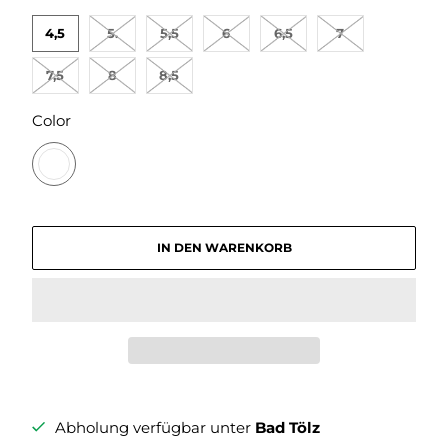
4,5
5.
5,5
6
6,5
7
7,5
8
8,5
SWATCH-WEISS
Color
IN DEN WARENKORB
Abholung verfügbar unter
Bad Tölz