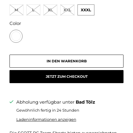
M
L
XL
XXL
XXXL
SWATCH-DARK-BLUE-METAL-BLUE-BLAU
Color
IN DEN WARENKORB
JETZT ZUM CHECKOUT
Abholung verfügbar unter
Bad Tölz
Gewöhnlich fertig in 24 Stunden
Ladeninformationen anzeigen