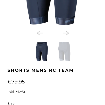
SHORTS MENS RC TEAM
€79,95
inkl. MwSt.
SWATCH-M
SWATCH-L
SWATCH-XL
SWATCH-XXL
SWATCH-XXXL
Size