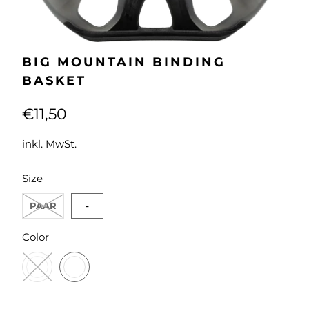
BIG MOUNTAIN BINDING
BASKET
€11,50
inkl. MwSt.
SWATCH-PAAR
SWATCH-
Size
PAAR
-
SWATCH-SCHWARZ
SWATCH-2122
Color