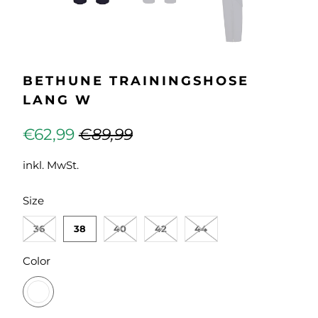
BETHUNE TRAININGSHOSE
LANG W
€62,99
€89,99
inkl. MwSt.
SWATCH-36
SWATCH-38
SWATCH-40
SWATCH-42
SWATCH-44
Size
36
38
40
42
44
SWATCH-390-BLAU
Color