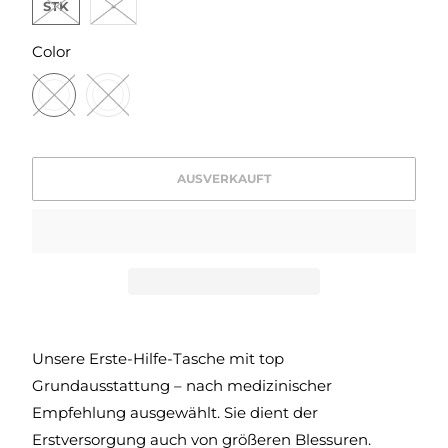
STK
-
SWATCH-9002-ROT
SWATCH-9002
Color
AUSVERKAUFT
Unsere Erste-Hilfe-Tasche mit top
Grundausstattung – nach medizinischer
Empfehlung ausgewählt. Sie dient der
Erstversorgung auch von größeren Blessuren.