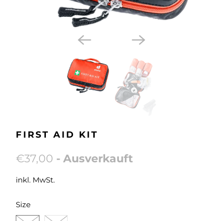
FIRST AID KIT
€37,00
- Ausverkauft
inkl. MwSt.
SWATCH-STK
SWATCH-
Size