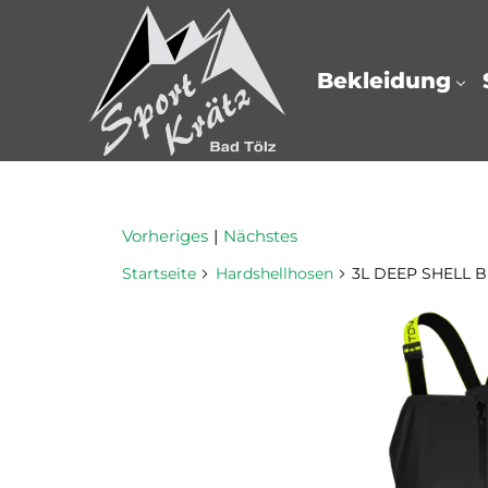
Bekleidung
Vorheriges
|
Nächstes
Startseite
Hardshellhosen
3L DEEP SHELL B