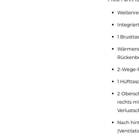
Weitenre
Integrier
1 Brustta
Wärmende
Rückenbe
2-Wege-F
1 Hüfttas
2 Obersc
rechts mi
Verlustsc
Nach hint
(Ventilat