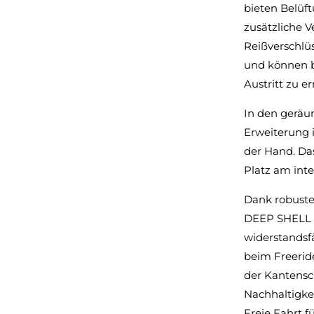
bieten Belüf
zusätzliche V
Reißverschlü
und können b
Austritt zu e
In den geräu
Erweiterung i
der Hand. Da
Platz am inte
Dank robuste
DEEP SHELL 
widerstandsf
beim Freerid
der Kantensc
Nachhaltigkei
Freie Fahrt f