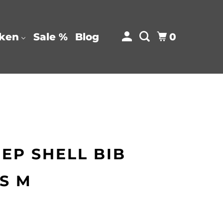
0
ken
Sale %
Blog
EEP SHELL BIB
S M