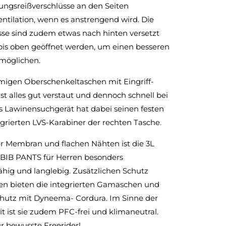
tungsreißverschlüsse an den Seiten
entilation, wenn es anstrengend wird. Die
sse sind zudem etwas nach hinten versetzt
is oben geöffnet werden, um einen besseren
rmöglichen.
migen Oberschenkeltaschen mit Eingriff-
st alles gut verstaut und dennoch schnell bei
s Lawinensuchgerät hat dabei seinen festen
grierten LVS-Karabiner der rechten Tasche.
r Membran und flachen Nähten ist die 3L
BIB PANTS für Herren besonders
ähig und langlebig. Zusätzlichen Schutz
en bieten die integrierten Gamaschen und
hutz mit Dyneema- Cordura. Im Sinne der
t ist sie zudem PFC-frei und klimaneutral.
ür bewusste Freerider!