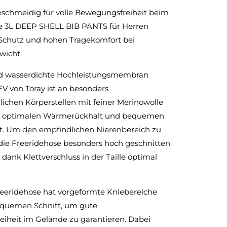
eschmeidig für volle Bewegungsfreiheit beim
ie 3L DEEP SHELL BIB PANTS für Herren
n Schutz und hohen Tragekomfort bei
wicht.
nd wasserdichte Hochleistungsmembran
von Toray ist an besonders
ichen Körperstellen mit feiner Merinowolle
ie optimalen Wärmerückhalt und bequemen
ert. Um den empfindlichen Nierenbereich zu
 die Freeridehose besonders hoch geschnitten
h dank Klettverschluss in der Taille optimal
Freeridehose hat vorgeformte Kniebereiche
equemen Schnitt, um gute
iheit im Gelände zu garantieren. Dabei