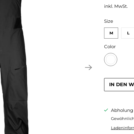
inkl. MwSt.
SWATCH-M
SWATCH-L
SWATCH-XL
Size
M
L
SWATCH-BL
Color
IN DEN 
Abholung 
Gewöhnlich 
Ladeninfor