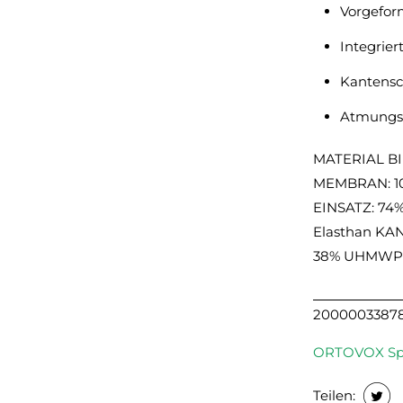
Vorgefor
Integrie
Kantensc
Atmungs
MATERIAL BI
MEMBRAN: 10
EINSATZ: 74%
Elasthan KA
38% UHMWPE
2000003387
ORTOVOX Spo
Teilen: