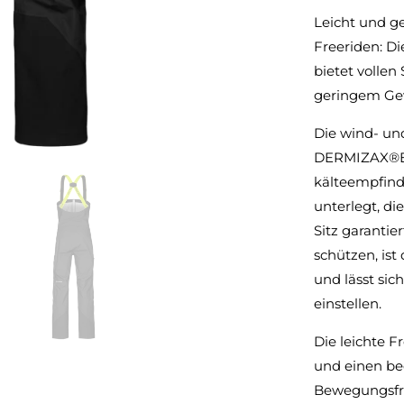
Leicht und g
Freeriden: D
bietet volle
geringem Ge
Die wind- u
DERMIZAX®EV 
kälteempfindl
unterlegt, d
Sitz garanti
schützen, ist
und lässt sic
einstellen.
Die leichte 
und einen b
Bewegungsfre